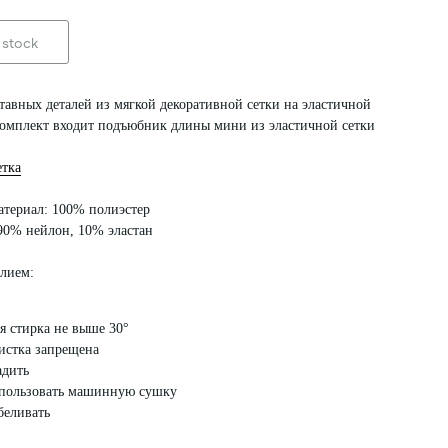
 stock
тавных деталей из мягкой декоративной сетки на эластичной
комплект входит подъюбник длины мини из эластичной сетки
етка
териал: 100% полиэстер
90% нейлон, 10% эластан
елием:
я стирка не выше 30°
стка запрещена
адить
пользовать машинную сушку
беливать