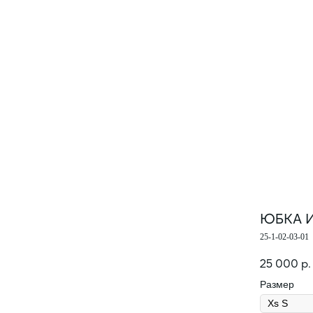
(X)
ПРОМОКОД НА ПЕРВЫЙ ЗАКАЗ
Подпишитесь и получите персональный
промокод 10% на первую покупку.
ЮБКА 
25-1-02-03-01
ПОДПИСАТЬСЯ
25 000
р.
Размер