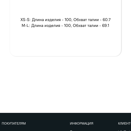
ТЕЛЯМ
ИНФОРМАЦИЯ
КЛИЕНТСКИЙ СЕРВИС
info@miogili.
ru
О нас
 конфидециальности
Коллекции
я оферта
+7 915 138 85 38
Контакты
 доставка