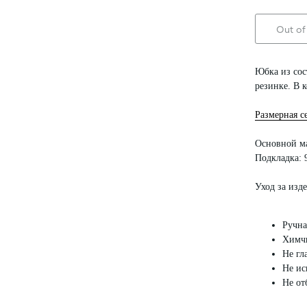
Out of
Юбка из сос
резинке. В 
Размерная с
Основной ма
Подкладка: 
Уход за изд
Ручна
Химчи
Не гл
Не ис
Не от