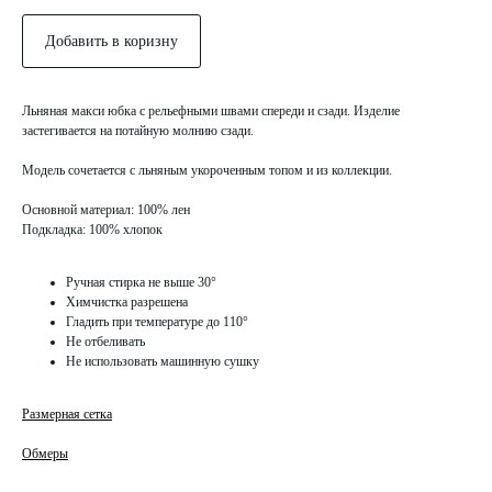
Добавить в коризну
Льняная макси юбка с рельефными швами спереди и сзади. Изделие
застегивается на потайную молнию сзади.
Модель сочетается с льняным укороченным топом и из коллекции.
ПОКУПАТЕЛЯМ
ИНФОРМАЦИЯ
Основной материал: 100% лен
О нас
Политика конфидециальности
Подкладка: 100% хлопок
Коллекции
Публичная оферта
Контакты
Оплата и доставка
Ручная стирка не выше 30°
КЛИЕНТСКИЙ СЕРВИС
Химчистка разрешена
Гладить при температуре до 110°
info@miogili.
ru
+7 915 138 85 38
Не отбеливать
Не использовать машинную сушку
ПОДПИСАТЬСЯ НА РАССЫЛКУ
Размерная сетка
→
Обмеры