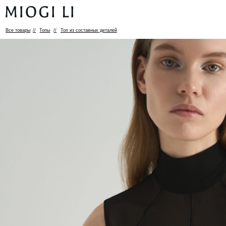
Все товары
//
Топы
//
Топ из составных деталей