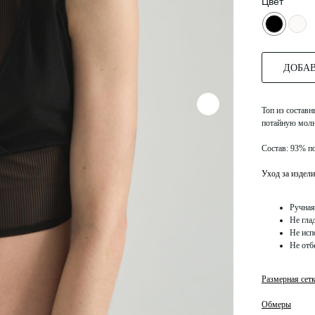
Цвет
ДОБАВ
Топ из составн
потайную молн
Состав: 93% п
Уход за издели
Ручная
Не гла
Не исп
Не отб
Размерная сет
Обмеры