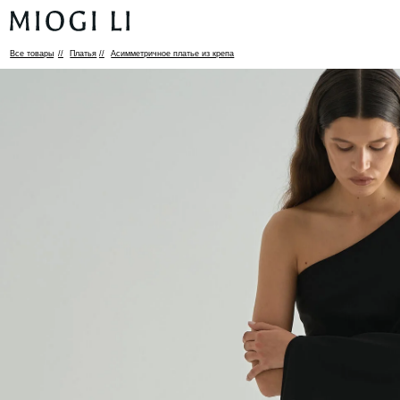
Все товары
//
Платья
//
Асимметричное платье из крепа