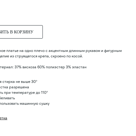
ИТЬ В КОРЗИНУ
ое платье на одно плечо с акцентным длинным рукавом и фигурным
елие из струящегося крепа, скроено по косой.
териал: 37% вискоза 60% полиэстер 3% эластан
я стирка не выше 30°
стка разрешена
ть при температуре до 110°
беливать
пользовать машинную сушку
етка