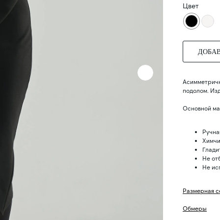
Цвет
ДОБАВ
Асимметричн
подолом. Изд
Основной ма
Ручна
Химчи
Глади
Не от
Не ис
Размерная с
Обмеры