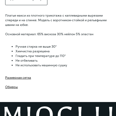
Платье макси из плотного трикотажа с каплевидными вырезами
спереди и на спинке. Модель с воротником-стойкой и рельефными
швами на юбке.
ПОКУПАТЕЛЯМ
ИНФОРМАЦИЯ
Основной материал: 65% вискоза 30% нейлон 5% эластан
О нас
Политика конфидециальности
Коллекции
Публичная оферта
Контакты
Оплата и доставка
Ручная стирка не выше 30°
Химчистка разрешена
Гладить при температуре до 110°
КЛИЕНТСКИЙ СЕРВИС
Не отбеливать
info@miogili.
ru
+7 915 138 85 38
Не использовать машинную сушку
ПОДПИСАТЬСЯ НА РАССЫЛКУ
Размерная сетка
→
Обмеры