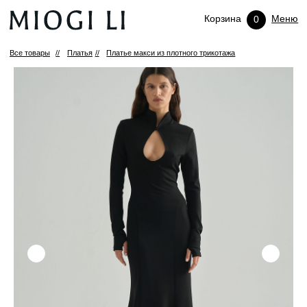
Корзина
Меню
0
Все товары
//
Платья
//
Платье макси из плотного трикотажа
(X)
ПРОМОКОД НА ПЕРВЫЙ ЗАКАЗ
Подпишитесь и получите персональный
промокод 10% на первую покупку.
ПОДПИСАТЬСЯ