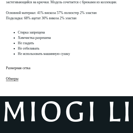
застегивающийся на крючки. Модель сочетается с брюками из коллекции.
Основной материал: 41% вискоза 57% полиэстер 2% эластан
Подкладка: 68% ацетат 30% викоза 2% эластан
ПОКУПАТЕЛЯМ
ИНФОРМАЦИЯ
О нас
Политика конфидециальности
Стирка запрещена
Коллекции
Публичная оферта
Контакты
Химчистка разрешена
Оплата и доставка
Не гладить
Не отбеливать
КЛИЕНТСКИЙ СЕРВИС
Не использовать машинную сушку
info@miogili.
ru
+7 915 138 85 38
Размерная сетка
ПОДПИСАТЬСЯ НА РАССЫЛКУ
Обмеры
→