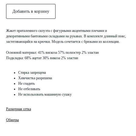
Добавить в корзину
Жакет приталенного силуэта с фигурными акцентными плечами и
декоративными бантовыми складками на рукавах. В комплекте длинный пояс,
застегивающийся на крючки. Модель сочетается с брюками из коллекции.
ПОКУПАТЕЛЯМ
ИНФОРМАЦИЯ
Основной материал: 41% вискоза 57% полиэстер 2% эластан
О нас
Политика конфидециальности
Подкладка: 68% ацетат 30% викоза 2% эластан
Коллекции
Публичная оферта
Контакты
Оплата и доставка
Стирка запрещена
Химчистка разрешена
КЛИЕНТСКИЙ СЕРВИС
Не гладить
info@miogili.
ru
+7 915 138 85 38
Не отбеливать
Не использовать машинную сушку
ПОДПИСАТЬСЯ НА РАССЫЛКУ
Размерная сетка
→
Обмеры