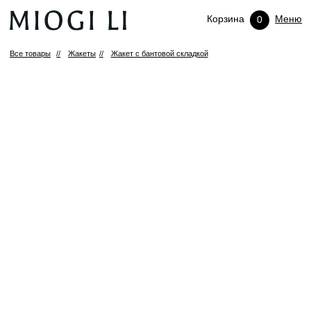
Корзина
Меню
0
Все товары
//
Жакеты
//
Жакет с бантовой складкой
(X)
ПРОМОКОД НА ПЕРВЫЙ ЗАКАЗ
Подпишитесь и получите персональный
промокод 10% на первую покупку.
ПОДПИСАТЬСЯ