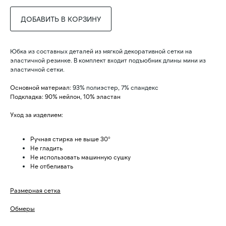
ДОБАВИТЬ В КОРЗИНУ
Юбка из составных деталей из мягкой декоративной сетки на
эластичной резинке. В комплект входит подъюбник длины мини из
эластичной сетки.
Основной материал:
93% полиэстер, 7% спандекс
ПОКУПАТЕЛЯМ
ИНФОРМАЦИЯ
Подкладка: 90% нейлон, 10% эластан
О нас
Политика конфидециальности
Коллекции
Публичная оферта
Уход за изделием:
Контакты
Оплата и доставка
КЛИЕНТСКИЙ СЕРВИС
Ручная стирка не выше 30°
Не гладить
info@miogili.
ru
+7 915 138 85 38
Не использовать машинную сушку
Не отбеливать
ПОДПИСАТЬСЯ НА РАССЫЛКУ
Размерная сетка
→
Обмеры